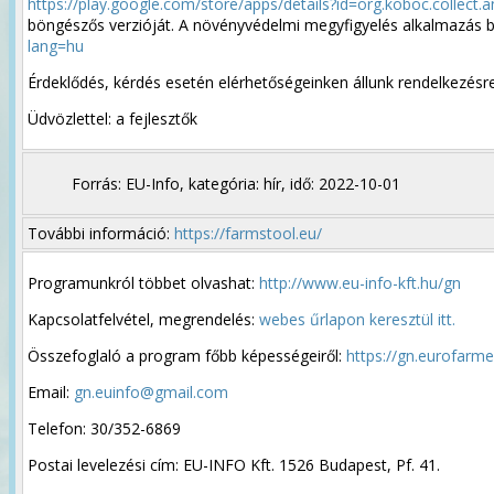
https://play.google.com/store/apps/details?id=org.koboc.collect.a
böngészős verzióját. A növényvédelmi megyfigyelés alkalmazás b
lang=hu
Érdeklődés, kérdés esetén elérhetőségeinken állunk rendelkezésre
Üdvözlettel: a fejlesztők
Forrás: EU-Info, kategória: hír, idő: 2022-10-01
További információ:
https://farmstool.eu/
Programunkról többet olvashat:
http://www.eu-info-kft.hu/gn
Kapcsolatfelvétel, megrendelés:
webes űrlapon keresztül itt.
Összefoglaló a program főbb képességeiről:
https://gn.eurofarm
Email:
gn.euinfo@gmail.com
Telefon: 30/352-6869
Postai levelezési cím: EU-INFO Kft. 1526 Budapest, Pf. 41.