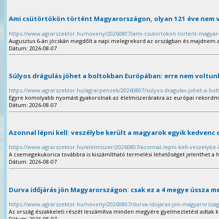
Ami csütörtökön történt Magyarországon, olyan 121 éve nem v
https://www.agrarszektor.hu/noveny/20260807/ami-csutortokon-tortent-magyar
Augusztus 6-án jócskán megdőlt a napi melegrekord az országban és majdnem a h
Dátum: 2026-08-07
Súlyos drágulás jöhet a boltokban Európában: erre nem voltun
https://www.agrarszektor.hu/agrarpenzek/20260807/sulyos-dragulas-johet-a-bo
Egyre komolyabb nyomást gyakorolnak az élelmiszerárakra az európai rekordm
Dátum: 2026-08-07
Azonnal lépni kell: veszélybe került a magyarok egyik kedvenc
https://www.agrarszektor.hu/elelmiszer/20260807/azonnal-lepni-kell-veszelyb
A csemegekukorica továbbra is kiszámítható termelési lehetőséget jelenthet a 
Dátum: 2026-08-07
Durva időjárás jön Magyarországon: csak ez a 4 megye ússza m
https://www.agrarszektor.hu/noveny/20260807/durva-idojaras-jon-magyarorsza
Az ország északkeleti részét leszámítva minden megyére figyelmeztetést adtak ki
Dátum: 2026-08-07