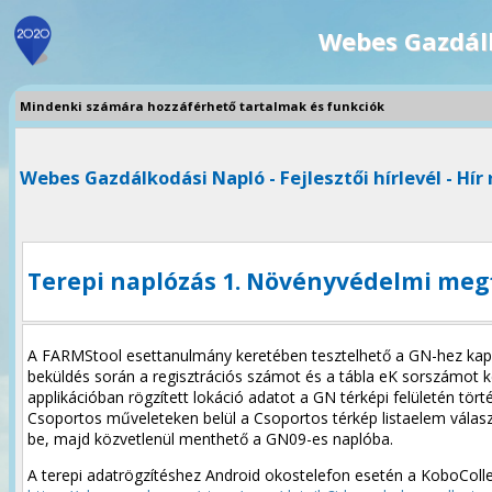
Webes Gazdál
Mindenki számára hozzáférhető tartalmak és funkciók
Webes Gazdálkodási Napló - Fejlesztői hírlevél - Hír 
Terepi naplózás 1. Növényvédelmi megf
A FARMStool esettanulmány keretében tesztelhető a GN-hez kapc
beküldés során a regisztrációs számot és a tábla eK sorszámot k
applikációban rögzített lokáció adatot a GN térképi felületén tört
Csoportos műveleteken belül a Csoportos térkép listaelem választ
be, majd közvetlenül menthető a GN09-es naplóba.
A terepi adatrögzítéshez Android okostelefon esetén a KoboColle