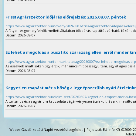
Friss! Agrárszektor időjárás előrejelzés: 2026.08.07. péntek
https://www.agrarszektor.hu/noveny/20260807/friss-agrarszektor-idojaras-elore
A fátyol- és gomolyfelhők mellett általában többórás napsütés várható, főként 
Dátum: 2026-08-07
Ez lehet a megoldás a pusztító szárazság ellen: erről mindenkin
https://www.agrarszektor.hu/fenntarthatosag/20260807/ez-lehet-a-megoldas-a-pu
Az aszályok miatt sokan úgy érzik, már nincs mit összegyűjteni, egy átlagos csalá
Dátum: 2026-08-07
Kegyetlen csapást mér a hőség a legnépszerűbb nyári ételeink
https://www.agrarszektor.hu/elelmiszer/20260807/kegyetlen-csapast-mer-a-hos
A turizmus és az agrárium kapcsolata végérvényesen átalakult, és a klímaváltozásr
Dátum: 2026-08-07
Webes Gazdálkodási Napló vezetési segédlet | Fejlesztő: EU-Info Kft @2009-20
Adatke