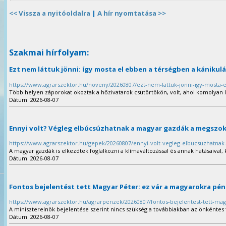
<< Vissza a nyitóoldalra
|
A hír nyomtatása >>
Szakmai hírfolyam:
Ezt nem láttuk jönni: így mosta el ebben a térségben a kánikulá
https://www.agrarszektor.hu/noveny/20260807/ezt-nem-lattuk-jonni-igy-mosta-e
Több helyen záporokat okoztak a hőzivatarok csütörtökön, volt, ahol komolyan le
Dátum: 2026-08-07
Ennyi volt? Végleg elbúcsúzhatnak a magyar gazdák a megszo
https://www.agrarszektor.hu/gepek/20260807/ennyi-volt-vegleg-elbucsuzhatna
A magyar gazdák is elkezdtek foglalkozni a klímaváltozással és annak hatásaival
Dátum: 2026-08-07
Fontos bejelentést tett Magyar Péter: ez vár a magyarokra pén
https://www.agrarszektor.hu/agrarpenzek/20260807/fontos-bejelentest-tett-ma
A miniszterelnök bejelentése szerint nincs szükség a továbbiakban az önkéntes
Dátum: 2026-08-07