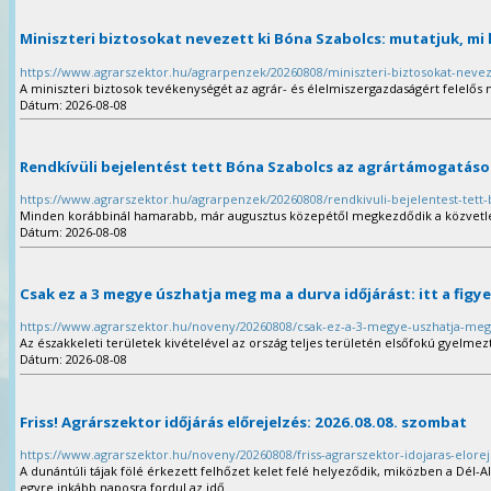
Miniszteri biztosokat nevezett ki Bóna Szabolcs: mutatjuk, mi 
https://www.agrarszektor.hu/agrarpenzek/20260808/miniszteri-biztosokat-nevez
A miniszteri biztosok tevékenységét az agrár- és élelmiszergazdaságért felelős mi
Dátum: 2026-08-08
Rendkívüli bejelentést tett Bóna Szabolcs az agrártámogatás
https://www.agrarszektor.hu/agrarpenzek/20260808/rendkivuli-bejelentest-tett
Minden korábbinál hamarabb, már augusztus közepétől megkezdődik a közvetlen
Dátum: 2026-08-08
Csak ez a 3 megye úszhatja meg ma a durva időjárást: itt a fig
https://www.agrarszektor.hu/noveny/20260808/csak-ez-a-3-megye-uszhatja-meg-m
Az északkeleti területek kivételével az ország teljes területén elsőfokú figyelm
Dátum: 2026-08-08
Friss! Agrárszektor időjárás előrejelzés: 2026.08.08. szombat
https://www.agrarszektor.hu/noveny/20260808/friss-agrarszektor-idojaras-elor
A dunántúli tájak fölé érkezett felhőzet kelet felé helyeződik, miközben a Dél-Al
egyre inkább naposra fordul az idő