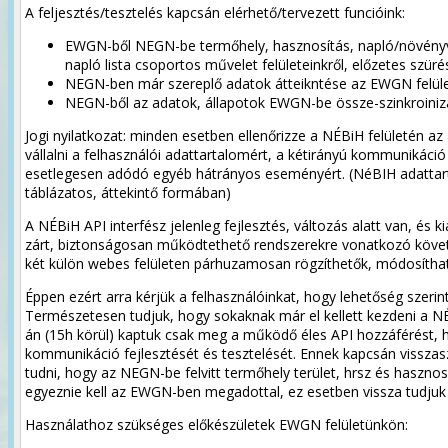
A feljesztés/tesztelés kapcsán elérhető/tervezett funcióink:
EWGN-ből NEGN-be termőhely, hasznosítás, napló/növényv
napló lista csoportos művelet felületeinkről, előzetes szüré
NEGN-ben már szereplő adatok átteikntése az EWGN felül
NEGN-ből az adatok, állapotok EWGN-be össze-szinkroiniz
Jogi nyilatkozat: minden esetben ellenőrizze a NÉBiH felületén az
vállalni a felhasználói adattartalomért, a kétirányú kommunikáció 
esetlegesen adódó egyéb hátrányos eseményért. (NéBIH adattar
táblázatos, áttekintő formában)
A NÉBiH API interfész jelenleg fejlesztés, változás alatt van, és 
zárt, biztonságosan működtethető rendszerekre vonatkozó követ
két külön webes felületen párhuzamosan rögzíthetők, módosíthat
Éppen ezért arra kérjük a felhasználóinkat, hogy lehetőség szeri
Természetesen tudjuk, hogy sokaknak már el kellett kezdeni a NÉB
án (15h körül) kaptuk csak meg a működő éles API hozzáférést, hog
kommunikáció fejlesztését és tesztelését. Ennek kapcsán visszasz
tudni, hogy az NEGN-be felvitt termőhely terület, hrsz és haszno
egyeznie kell az EWGN-ben megadottal, ez esetben vissza tudjuk
Használathoz szükséges előkészületek EWGN felületünkön: