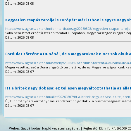
Dátum: 2026-08-08
Kegyetlen csapás tarolja le Európát: már itthon is egyre nagyob
https://www.agrarszektor.hu/fenntarthatosag/20260808/kegyetlen-csapas-tarolja
Soha nem látott erdőtűzszezon tombol Európában, Magyarországon is egyre nag
Dátum: 2026-08-08
Fordulat történt a Dunánál, de a magyaroknak nincs sok okuk 
https://www.agrarszektor.hu/noveny/20260807/fordulat-tortent-a-dunanal-de-
Megérkezett az eső a Duna vízgyűjtő területére, de ez Magyarországon csak kev
Dátum: 2026-08-07
Itt a britek nagy dobása: ez teljesen megváltoztathatja az álla
https://www.agrarszektor.hu/allat/20260807/itt-a-britek-nagy-dobasa-ez-teljesen-
Új, tudományos takarmányozási rendszert dolgoztak ki a húsmarhaágazat számá
Dátum: 2026-08-07
Webes Gazdálkodási Napló vezetési segédlet | Fejlesztő: EU-Info Kft @2009-20