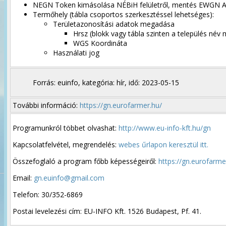
NEGN Token kimásolása NÉBiH felületről, mentés EWGN Al
Termőhely (tábla csoportos szerkesztéssel lehetséges):
Területazonosítási adatok megadása
Hrsz (blokk vagy tábla szinten a település név
WGS Koordináta
Használati jog
Forrás: euinfo, kategória: hír, idő: 2023-05-15
További információ:
https://gn.eurofarmer.hu/
Programunkról többet olvashat:
http://www.eu-info-kft.hu/gn
Kapcsolatfelvétel, megrendelés:
webes űrlapon keresztül itt.
Összefoglaló a program főbb képességeiről:
https://gn.eurofarm
Email:
gn.euinfo@gmail.com
Telefon: 30/352-6869
Postai levelezési cím: EU-INFO Kft. 1526 Budapest, Pf. 41.