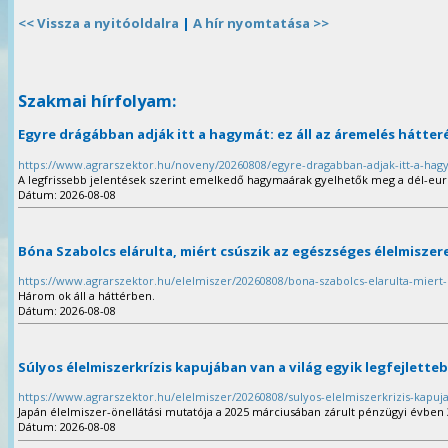
<< Vissza a nyitóoldalra
|
A hír nyomtatása >>
Szakmai hírfolyam:
Egyre drágábban adják itt a hagymát: ez áll az áremelés hátte
https://www.agrarszektor.hu/noveny/20260808/egyre-dragabban-adjak-itt-a-hag
A legfrissebb jelentések szerint emelkedő hagymaárak figyelhetők meg a dél-eur
Dátum: 2026-08-08
Bóna Szabolcs elárulta, miért csúszik az egészséges élelmisze
https://www.agrarszektor.hu/elelmiszer/20260808/bona-szabolcs-elarulta-miert
Három ok áll a háttérben.
Dátum: 2026-08-08
Súlyos élelmiszerkrízis kapujában van a világ egyik legfejlette
https://www.agrarszektor.hu/elelmiszer/20260808/sulyos-elelmiszerkrizis-kapuja
Japán élelmiszer-önellátási mutatója a 2025 márciusában zárult pénzügyi évben 
Dátum: 2026-08-08