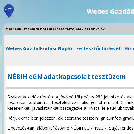
Webes Gazdál
Mindenki számára hozzáférhető tartalmak és funkciók
Webes Gazdálkodási Napló - Fejlesztői hírlevél - Hír 
NÉBiH eGN adatkapcsolat tesztüzem
Szaktanácsadók részére a jövő héttől (május 28.) jelentkezés ala
'óvatosan koordinált' - teszteléshez szükséges útmutatót. Célunk 
kéréseinket, javaslatainkat összegezve a Hivatal felé tudjuk továb
Kérjük emailben jelezzen, aki szeretne tesztelni: gn.euinfo@gmai
Elnevezés-tan (alábbi leírásban): NÉBiH EGN: NEGN, Saját rend