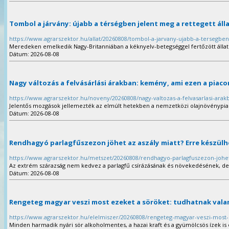
Tombol a járvány: újabb a térségben jelent meg a rettegett ál
https://www.agrarszektor.hu/allat/20260808/tombol-a-jarvany-ujabb-a-tersegben
Meredeken emelkedik Nagy-Britanniában a kéknyelv-betegséggel fertőzött álla
Dátum: 2026-08-08
Nagy változás a felvásárlási árakban: kemény, ami ezen a piaco
https://www.agrarszektor.hu/noveny/20260808/nagy-valtozas-a-felvasarlasi-ar
Jelentős mozgások jellemezték az elmúlt hetekben a nemzetközi olajnövénypiac
Dátum: 2026-08-08
Rendhagyó parlagfűszezon jöhet az aszály miatt? Erre készülh
https://www.agrarszektor.hu/metszet/20260808/rendhagyo-parlagfuszezon-johet-
Az extrém szárazság nem kedvez a parlagfű csírázásának és növekedésének, d
Dátum: 2026-08-08
Rengeteg magyar veszi most ezeket a söröket: tudhatnak vala
https://www.agrarszektor.hu/elelmiszer/20260808/rengeteg-magyar-veszi-most-
Minden harmadik nyári sör alkoholmentes, a hazai kraft és a gyümölcsös ízek is