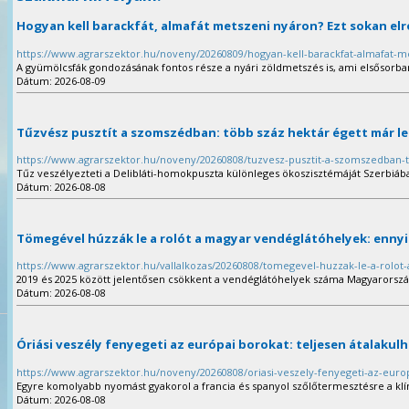
Hogyan kell barackfát, almafát metszeni nyáron? Ezt sokan elr
https://www.agrarszektor.hu/noveny/20260809/hogyan-kell-barackfat-almafat-m
A gyümölcsfák gondozásának fontos része a nyári zöldmetszés is, ami elsősorban a
Dátum: 2026-08-09
Tűzvész pusztít a szomszédban: több száz hektár égett már le
https://www.agrarszektor.hu/noveny/20260808/tuzvesz-pusztit-a-szomszedban-t
Tűz veszélyezteti a Delibláti-homokpuszta különleges ökoszisztémáját Szerbiáb
Dátum: 2026-08-08
Tömegével húzzák le a rolót a magyar vendéglátóhelyek: ennyi
https://www.agrarszektor.hu/vallalkozas/20260808/tomegevel-huzzak-le-a-rolot
2019 és 2025 között jelentősen csökkent a vendéglátóhelyek száma Magyarorsz
Dátum: 2026-08-08
Óriási veszély fenyegeti az európai borokat: teljesen átalakul
https://www.agrarszektor.hu/noveny/20260808/oriasi-veszely-fenyegeti-az-europ
Egyre komolyabb nyomást gyakorol a francia és spanyol szőlőtermesztésre a klí
Dátum: 2026-08-08