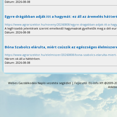
Dátum: 2026-08-08
Egyre drágábban adják itt a hagymát: ez áll az áremelés hátte
https://www.agrarszektor.hu/noveny/20260808/egyre-dragabban-adjak-itt-a-hag
A legfrissebb jelentések szerint emelkedő hagymaárak figyelhetők meg a dél-eur
Dátum: 2026-08-08
Bóna Szabolcs elárulta, miért csúszik az egészséges élelmisze
https://www.agrarszektor.hu/elelmiszer/20260808/bona-szabolcs-elarulta-miert
Három ok áll a háttérben.
Dátum: 2026-08-08
Webes Gazdálkodási Napló vezetési segédlet | Fejlesztő: EU-Info Kft @2009-20
Adatke