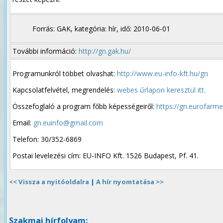
Forrás: GAK, kategória: hír, idő: 2010-06-01
További információ:
http://gn.gak.hu/
Programunkról többet olvashat:
http://www.eu-info-kft.hu/gn
Kapcsolatfelvétel, megrendelés:
webes űrlapon keresztül itt.
Összefoglaló a program főbb képességeiről:
https://gn.eurofarm
Email:
gn.euinfo@gmail.com
Telefon: 30/352-6869
Postai levelezési cím: EU-INFO Kft. 1526 Budapest, Pf. 41.
<< Vissza a nyitóoldalra
|
A hír nyomtatása >>
Szakmai hírfolyam: