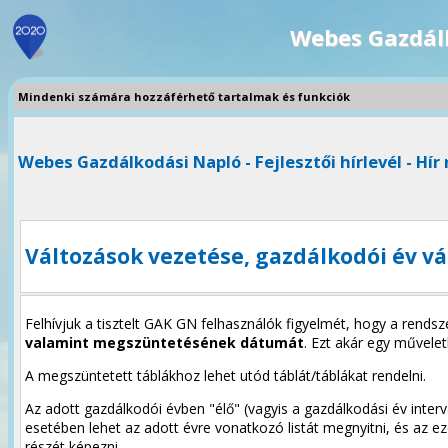
Webes Gazdál
Mindenki számára hozzáférhető tartalmak és funkciók
Webes Gazdálkodási Napló - Fejlesztői hírlevél - Hír 
Változások vezetése, gazdálkodói év vá
Felhívjuk a tisztelt GAK GN felhasználók figyelmét, hogy a rends
valamint megszüntetésének dátumát
. Ezt akár egy művelet
A megszüntetett táblákhoz lehet utód táblát/táblákat rendelni.
Az adott gazdálkodói évben "élő" (vagyis a gazdálkodási év inter
esetében lehet az adott évre vonatkozó listát megnyitni, és az e
részét képezni.