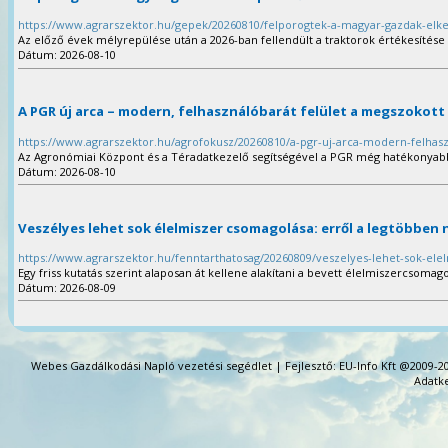
https://www.agrarszektor.hu/gepek/20260810/felporogtek-a-magyar-gazdak-elk
Az előző évek mélyrepülése után a 2026-ban fellendült a traktorok értékesítés
Dátum: 2026-08-10
A PGR új arca – modern, felhasználóbarát felület a megszokot
https://www.agrarszektor.hu/agrofokusz/20260810/a-pgr-uj-arca-modern-felhas
Az Agronómiai Központ és a Téradatkezelő segítségével a PGR még hatékonyabb
Dátum: 2026-08-10
Veszélyes lehet sok élelmiszer csomagolása: erről a legtöbben 
https://www.agrarszektor.hu/fenntarthatosag/20260809/veszelyes-lehet-sok-el
Egy friss kutatás szerint alaposan át kellene alakítani a bevett élelmiszercsomag
Dátum: 2026-08-09
Webes Gazdálkodási Napló vezetési segédlet | Fejlesztő: EU-Info Kft @2009-20
Adatke