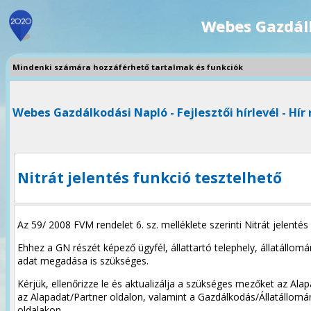
Webes Gazdál
Mindenki számára hozzáférhető tartalmak és funkciók
Webes Gazdálkodási Napló - Fejlesztői hírlevél - Hír 
Nitrát jelentés funkció tesztelhető
Az 59/ 2008 FVM rendelet 6. sz. melléklete szerinti Nitrát jelenté
Ehhez a GN részét képező ügyfél, állattartó telephely, állatállom
adat megadása is szükséges.
Kérjük, ellenőrizze le és aktualizálja a szükséges mezőket az Ala
az Alapadat/Partner oldalon, valamint a Gazdálkodás/Állatállomá
oldalakon.