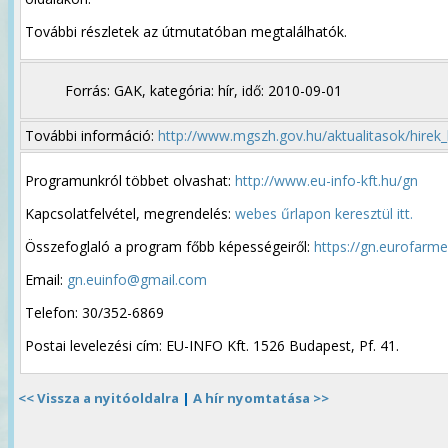
További részletek az útmutatóban megtalálhatók.
Forrás: GAK, kategória: hír, idő: 2010-09-01
További információ:
http://www.mgszh.gov.hu/aktualitasok/hirek
Programunkról többet olvashat:
http://www.eu-info-kft.hu/gn
Kapcsolatfelvétel, megrendelés:
webes űrlapon keresztül itt.
Összefoglaló a program főbb képességeiről:
https://gn.eurofarm
Email:
gn.euinfo@gmail.com
Telefon: 30/352-6869
Postai levelezési cím: EU-INFO Kft. 1526 Budapest, Pf. 41.
<< Vissza a nyitóoldalra
|
A hír nyomtatása >>