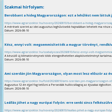
Szakmai hírfolyam:
Berobbant a hideg Magyarországon: ezt a lehűlést nem láttuk 
https://www.agrarszektor.hu/noveny/20260810/berobbant-a-hideg-magyarorszago
A mérések szerint az idei augusztus leghűvösebb hajnalában lehetett ma része
Dátum: 2026-08-10
Kész, ennyi volt: megsemmisítették a magyar törvényt, rendkívü
https://www.agrarszektor.hu/szabalyozas/20260810/kesz-ennyi-volt-megsemmisit
A készülő új klímatörvénynek több elengedhetetlen alapkövetelményt tartalmazn
Dátum: 2026-08-10
Ami szerdán jön Magyarországon, olyan most lesz először az é
https://www.agrarszektor.hu/fold/20260810/ami-szerdan-jon-magyarorszagon-ol
Augusztus 12-én éjjel fog tetőzni a Perseidák hullócsillagraj az éjszakai égbolton.
Dátum: 2026-08-10
Leállás jöhet a nagy európai folyón: erre senki sincs felkészülv
https://www.agrarszektor.hu/noveny/20260810/leallas-johet-a-nagy-europai-foly