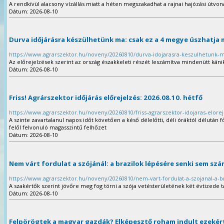
A rendkívül alacsony vízállás miatt a héten megszakadhat a rajnai hajózási útvona
Dátum: 2026-08-10
Durva időjárásra készülhetünk ma: csak ez a 4 megye úszhatja
https://www.agrarszektor.hu/noveny/20260810/durva-idojarasra-keszulhetunk-
Az előrejelzések szerint az ország északkeleti részét leszámítva mindenütt káni
Dátum: 2026-08-10
Friss! Agrárszektor időjárás előrejelzés: 2026.08.10. hétfő
https://www.agrarszektor.hu/noveny/20260810/friss-agrarszektor-idojaras-elore
A szinte zavartalanul napos időt követően a késő délelőtti, déli óráktól délután
felől felvonuló magasszintű felhőzet
Dátum: 2026-08-10
Nem várt fordulat a szójánál: a brazilok lépésére senki sem sz
https://www.agrarszektor.hu/noveny/20260810/nem-vart-fordulat-a-szojanal-a-b
A szakértők szerint jövőre meg fog törni a szója vetésterületének két évtizede t
Dátum: 2026-08-10
Felpörögtek a magyar gazdák? Elképesztő roham indult ezekér