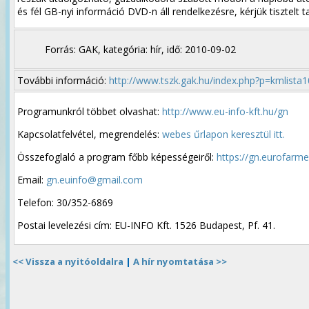
és fél GB-nyi információ DVD-n áll rendelkezésre, kérjük tisztelt 
Forrás: GAK, kategória: hír, idő: 2010-09-02
További információ:
http://www.tszk.gak.hu/index.php?p=kmlista1
Programunkról többet olvashat:
http://www.eu-info-kft.hu/gn
Kapcsolatfelvétel, megrendelés:
webes űrlapon keresztül itt.
Összefoglaló a program főbb képességeiről:
https://gn.eurofarm
Email:
gn.euinfo@gmail.com
Telefon: 30/352-6869
Postai levelezési cím: EU-INFO Kft. 1526 Budapest, Pf. 41.
<< Vissza a nyitóoldalra
|
A hír nyomtatása >>