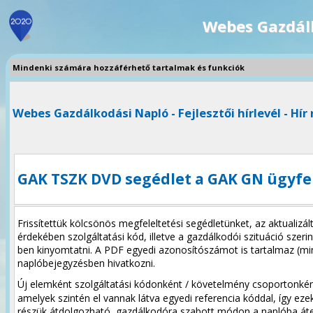
Webes Gazdál
Mindenki számára hozzáférhető tartalmak és funkciók
Webes Gazdálkodási Napló - Fejlesztői hírlevél - Hír 
GAK TSZK DVD segédlet a GAK GN ügyf
Frissítettük kölcsönös megfeleltetési segédletünket, az aktualizál
érdekében szolgáltatási kód, illetve a gazdálkodói szituáció szerin
ben kinyomtatni. A PDF egyedi azonosítószámot is tartalmaz (m
naplóbejegyzésben hivatkozni.
Új elemként szolgáltatási kódonként / követelmény csoportonké
amelyek szintén el vannak látva egyedi referencia kóddal, így ez
részük átdolgozható, gazdálkodóra szabott módon a naplóba áte