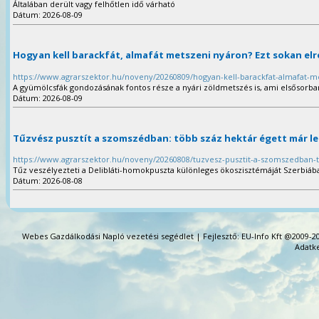
Általában derült vagy felhőtlen idő várható
Dátum: 2026-08-09
Hogyan kell barackfát, almafát metszeni nyáron? Ezt sokan elr
https://www.agrarszektor.hu/noveny/20260809/hogyan-kell-barackfat-almafat-m
A gyümölcsfák gondozásának fontos része a nyári zöldmetszés is, ami elsősorban a
Dátum: 2026-08-09
Tűzvész pusztít a szomszédban: több száz hektár égett már le
https://www.agrarszektor.hu/noveny/20260808/tuzvesz-pusztit-a-szomszedban-t
Tűz veszélyezteti a Delibláti-homokpuszta különleges ökoszisztémáját Szerbiáb
Dátum: 2026-08-08
Webes Gazdálkodási Napló vezetési segédlet | Fejlesztő: EU-Info Kft @2009-20
Adatke