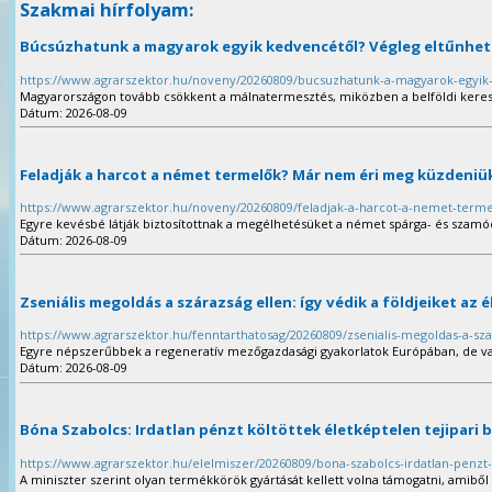
Szakmai hírfolyam:
Búcsúzhatunk a magyarok egyik kedvencétől? Végleg eltűnhet
https://www.agrarszektor.hu/noveny/20260809/bucsuzhatunk-a-magyarok-egyik-
Magyarországon tovább csökkent a málnatermesztés, miközben a belföldi keres
Dátum: 2026-08-09
Feladják a harcot a német termelők? Már nem éri meg küzdeniü
https://www.agrarszektor.hu/noveny/20260809/feladjak-a-harcot-a-nemet-ter
Egyre kevésbé látják biztosítottnak a megélhetésüket a német spárga- és szam
Dátum: 2026-08-09
Zseniális megoldás a szárazság ellen: így védik a földjeiket az 
https://www.agrarszektor.hu/fenntarthatosag/20260809/zsenialis-megoldas-a-sza
Egyre népszerűbbek a regeneratív mezőgazdasági gyakorlatok Európában, de va
Dátum: 2026-08-09
Bóna Szabolcs: Irdatlan pénzt költöttek életképtelen tejipari
https://www.agrarszektor.hu/elelmiszer/20260809/bona-szabolcs-irdatlan-penzt-
A miniszter szerint olyan termékkörök gyártását kellett volna támogatni, amiből