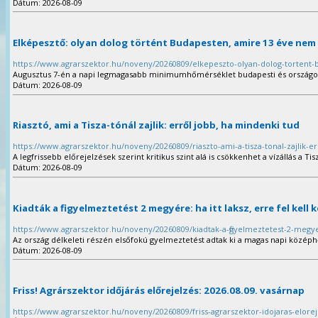
Dátum: 2026-08-09
Elképesztő: olyan dolog történt Budapesten, amire 13 éve nem 
https://www.agrarszektor.hu/noveny/20260809/elkepeszto-olyan-dolog-tortent
Augusztus 7-én a napi legmagasabb minimumhőmérséklet budapesti és országos
Dátum: 2026-08-09
Riasztó, ami a Tisza-tónál zajlik: erről jobb, ha mindenki tud
https://www.agrarszektor.hu/noveny/20260809/riaszto-ami-a-tisza-tonal-zajlik-e
A legfrissebb előrejelzések szerint kritikus szint alá is csökkenhet a vízállás a Tis
Dátum: 2026-08-09
Kiadták a figyelmeztetést 2 megyére: ha itt laksz, erre fel kell
https://www.agrarszektor.hu/noveny/20260809/kiadtak-a-figyelmeztetest-2-megye
Az ország délkeleti részén elsőfokú figyelmeztetést adtak ki a magas napi közép
Dátum: 2026-08-09
Friss! Agrárszektor időjárás előrejelzés: 2026.08.09. vasárnap
https://www.agrarszektor.hu/noveny/20260809/friss-agrarszektor-idojaras-elore