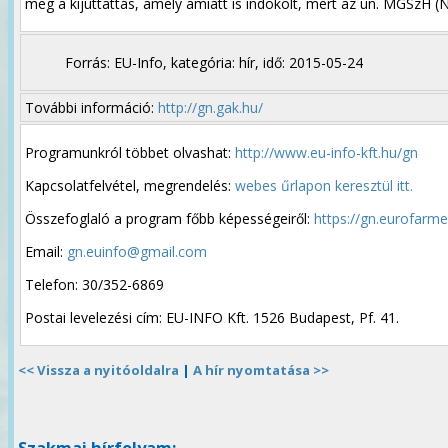
meg a kijuttattás, amely amiatt is indokolt, mert az un. MGSzH (N
Forrás: EU-Info, kategória: hír, idő: 2015-05-24
További információ:
http://gn.gak.hu/
Programunkról többet olvashat:
http://www.eu-info-kft.hu/gn
Kapcsolatfelvétel, megrendelés:
webes űrlapon keresztül itt.
Összefoglaló a program főbb képességeiről:
https://gn.eurofarm
Email:
gn.euinfo@gmail.com
Telefon: 30/352-6869
Postai levelezési cím: EU-INFO Kft. 1526 Budapest, Pf. 41.
<< Vissza a nyitóoldalra
|
A hír nyomtatása >>
Szakmai hírfolyam: