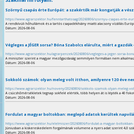
Szörnyű csapás érte Európát: a szakértők már kongatják a vés
https://www.agrarszektor.hu/fenntarthatosag/20260806/szornyu-csapas-erte-eu
A rendkívüli hőhullámok és a tartós csapadékhiány miatti alacsony vízállás Európ
Dátum: 2026-08-06
Végleges a JÉGER sorsa? Bóna Szabolcs elárulta, miért a gazdák
https://www.agrarszektor.hu/agrarpenzek/20260806/vegleges-a-jeger-sorsa-bona
A miniszter szerint a magyar mezőgazdaság semmilyen formában nem alkalmazk
Dátum: 2026-08-06
Sokkoló számok: olyan meleg volt itthon, amilyenre 120 éve ne
https://www.agrarszektor.hu/noveny/20260806/sokkolo-szamok-olyan-meleg-vol
A csúcshőmérsékletek tegnap sokfelé elérték, több helyen át is lépték a 40 foko
Dátum: 2026-08-06
Fordulat a magyar boltokban: meglepő adatok kerültek napvil
https://www.agrarszektor.hu/elelmiszer/20260806/fordulat-a-magyar-boltokban
Júniusban a kiskereskedelem forgalmának volumene a nyers adat szerint 4,0 szá
Dátum: 2026-08-06