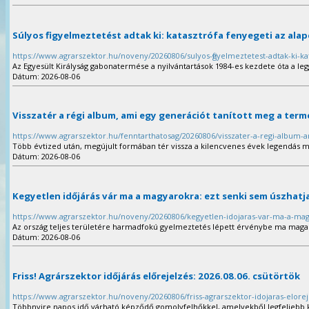
Súlyos figyelmeztetést adtak ki: katasztrófa fenyegeti az ala
https://www.agrarszektor.hu/noveny/20260806/sulyos-figyelmeztetest-adtak-ki-ka
Az Egyesült Királyság gabonatermése a nyilvántartások 1984-es kezdete óta a le
Dátum: 2026-08-06
Visszatér a régi album, ami egy generációt tanított meg a te
https://www.agrarszektor.hu/fenntarthatosag/20260806/visszater-a-regi-album
Több évtized után, megújult formában tér vissza a kilencvenes évek legendás ma
Dátum: 2026-08-06
Kegyetlen időjárás vár ma a magyarokra: ezt senki sem úszhatj
https://www.agrarszektor.hu/noveny/20260806/kegyetlen-idojaras-var-ma-a-ma
Az ország teljes területére harmadfokú figyelmeztetés lépett érvénybe ma mag
Dátum: 2026-08-06
Friss! Agrárszektor időjárás előrejelzés: 2026.08.06. csütörtök
https://www.agrarszektor.hu/noveny/20260806/friss-agrarszektor-idojaras-elore
Többnyire napos idő várható képződő gomolyfelhőkkel, amelyekből legfeljebb ke