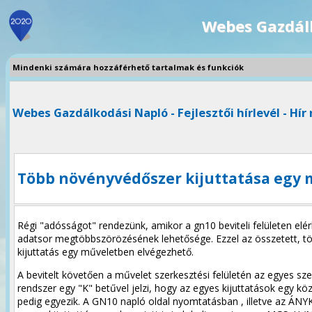
Webes Gazdál
Mindenki számára hozzáférhető tartalmak és funkciók
Webes Gazdálkodási Napló - Fejlesztői hírlevél - Hír 
Több növényvédőszer kijuttatása egy
Régi "adósságot" rendezünk, amikor a gn10 beviteli felületen elé
adatsor megtöbbszörözésének lehetősége. Ezzel az összetett, tö
kijuttatás egy műveletben elvégezhető.
A bevitelt követően a művelet szerkesztési felületén az egyes s
rendszer egy "K" betűvel jelzi, hogy az egyes kijuttatások egy 
pedig egyezik. A GN10 napló oldal nyomtatásban , illetve az ÁNY