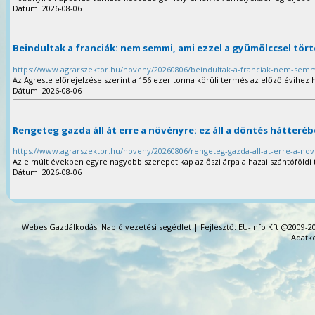
Dátum: 2026-08-06
Beindultak a franciák: nem semmi, ami ezzel a gyümölccsel tört
https://www.agrarszektor.hu/noveny/20260806/beindultak-a-franciak-nem-semm
Az Agreste előrejelzése szerint a 156 ezer tonna körüli termés az előző évihez 
Dátum: 2026-08-06
Rengeteg gazda áll át erre a növényre: ez áll a döntés hátteré
https://www.agrarszektor.hu/noveny/20260806/rengeteg-gazda-all-at-erre-a-nov
Az elmúlt években egyre nagyobb szerepet kap az őszi árpa a hazai szántóföldi
Dátum: 2026-08-06
Webes Gazdálkodási Napló vezetési segédlet | Fejlesztő: EU-Info Kft @2009-20
Adatke